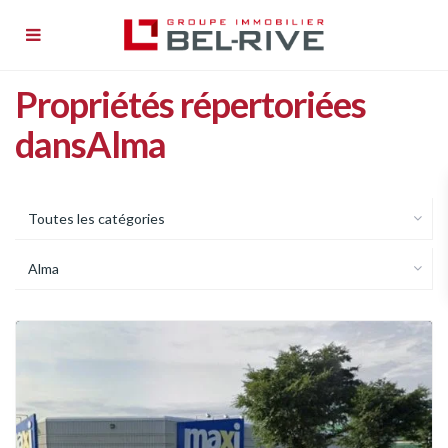
À louer
Propriétés répertoriées
Nos propriétés
dansAlma
À propos
Nouvelles
Toutes les catégories
Nous joindre
Alma
English