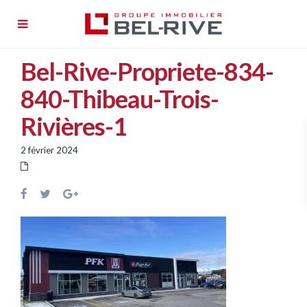
À louer
Bel-Rive-Propriete-834-
Nos propriétés
840-Thibeau-Trois-
À propos
Rivières-1
Nouvelles
2 février 2024
Nous joindre
English