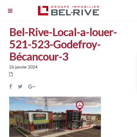
À louer
Bel-Rive-Local-a-louer-
Nos propriétés
521-523-Godefroy-
À propos
Bécancour-3
Nouvelles
26 janvier 2024
Nous joindre
English