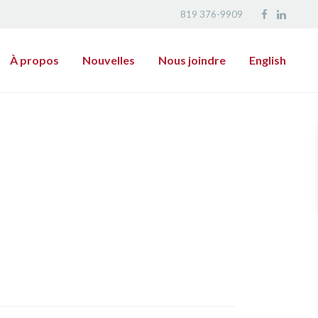
819 376-9909
À propos
Nouvelles
Nous joindre
English