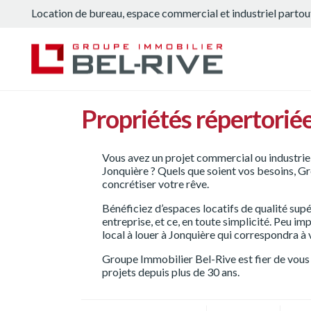
Location de bureau, espace commercial et industriel parto
À louer
Nos propriétés
À propos
Propriétés répertorié
Nouvelles
Vous avez un projet commercial ou industriel e
Jonquière ? Quels que soient vos besoins, Gr
Nous joindre
concrétiser votre rêve.
Bénéficiez d’espaces locatifs de qualité sup
English
entreprise, et ce, en toute simplicité. Peu im
local à louer à Jonquière qui correspondra à 
Groupe Immobilier Bel-Rive est fier de vous
projets depuis plus de 30 ans.